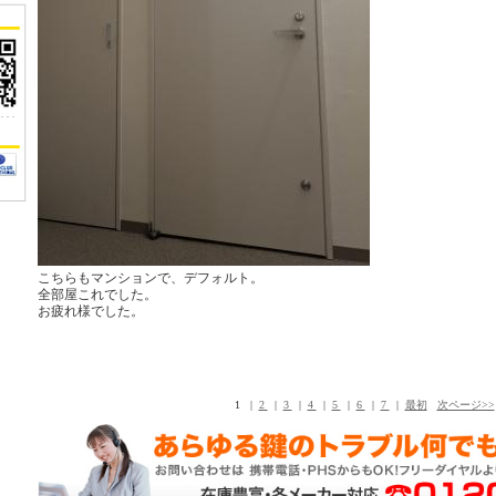
こちらもマンションで、デフォルト。
全部屋これでした。
お疲れ様でした。
1 |
2
|
3
|
4
|
5
|
6
|
7
|
最初
次ページ>>