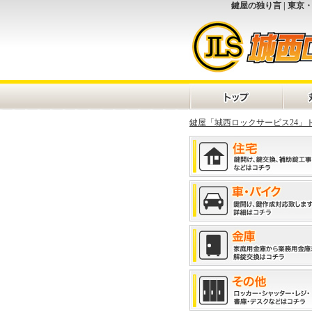
鍵屋の独り言 | 東
鍵屋「城西ロックサービス24」